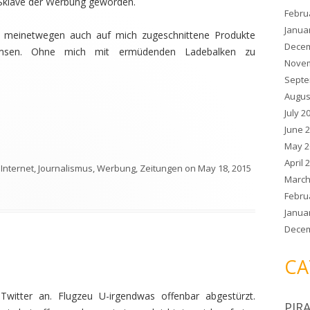
n Sklave der Werbung geworden.
Febru
Janua
e meinetwegen auch auf mich zugeschnittene Produkte
Decem
emsen. Ohne mich mit ermüdenden Ladebalken zu
Novem
Septe
Augus
July 2
June 
May 2
April 
,
Internet
,
Journalismus
,
Werbung
,
Zeitungen
on
May 18, 2015
March
Febru
Janua
Decem
CA
Twitter an. Flugzeu U-irgendwas offenbar abgestürzt.
PIR