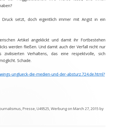
 haben?
 Druck setzt, doch eigentlich immer mit Angst in ein
erischen Artikel angeklickt und damit ihr Fortbestehen
icks werden fließen. Und damit auch der Verfall nicht nur
ivilisierten Verhaltens, das eine respektvolle, sich
möglicht. Schade.
wings-unglueck-die-medien-und-der-absturz.724.de.html?
Journalismus
,
Presse
,
U49525
,
Werbung
on
March 27, 2015
by