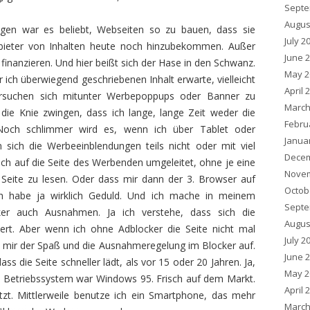
Septe
Augus
en war es beliebt, Webseiten so zu bauen, dass sie
July 2
nbieter von Inhalten heute noch hinzubekommen. Außer
June 
finanzieren. Und hier beißt sich der Hase in den Schwanz.
May 2
r ich überwiegend geschriebenen Inhalt erwarte, vielleicht
April 
ersuchen sich mitunter Werbepoppups oder Banner zu
March
 die Knie zwingen, dass ich lange, lange Zeit weder die
Febru
och schlimmer wird es, wenn ich über Tablet oder
Janua
sich die Werbeeinblendungen teils nicht oder mit viel
Decem
ch auf die Seite des Werbenden umgeleitet, ohne je eine
Novem
eite zu lesen. Oder dass mir dann der 3. Browser auf
Octob
Ich habe ja wirklich Geduld. Und ich mache in meinem
Septe
cker auch Ausnahmen. Ja ich verstehe, dass sich die
Augus
ert. Aber wenn ich ohne Adblocker die Seite nicht mal
July 2
i mir der Spaß und die Ausnahmeregelung im Blocker auf.
June 
s die Seite schneller lädt, als vor 15 oder 20 Jahren. Ja,
May 2
es Betriebssystem war Windows 95. Frisch auf dem Markt.
April 
zt. Mittlerweile benutze ich ein Smartphone, das mehr
March