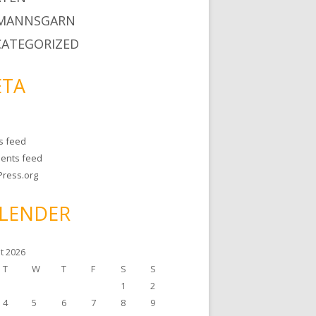
MANNSGARN
ATEGORIZED
TA
es feed
ents feed
ress.org
LENDER
t 2026
T
W
T
F
S
S
1
2
4
5
6
7
8
9