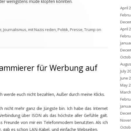
der wenigstens müde klopfen könnten.
April 
Febru
Decem
April 
e
,
Journalismus
,
mit Nazis reden
,
Politik
,
Presse
,
Trump
on
Febru
Janua
Decem
Octob
Augus
rammierer für Werbung auf
July 2
June 
May 2
March
 Ich werde euch nicht bezahlen, Außer durch meine Klicks.
Febru
Janua
ch nicht mehr ganz die Jüngste bin. Ich habe das Internet
Decem
 Verbindung über ISDN als das höchste aller Gefühle galt.
Novem
ss Freunde von mir ein Telefonmodem benutzten. Als ich
Octob
, gab es schon LAN-Kabel, und einfache Webseiten.