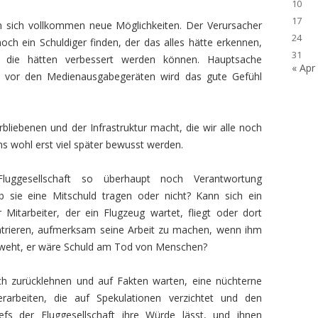
10
17
en sich vollkommen neue Möglichkeiten. Der Verursacher
24
 noch ein Schuldiger finden, der das alles hätte erkennen,
31
 die hätten verbessert werden können. Hauptsache
« Apr
 vor den Medienausgabegeräten wird das gute Gefühl
liebenen und der Infrastruktur macht, die wir alle noch
s wohl erst viel später bewusst werden.
Fluggesellschaft so überhaupt noch Verantwortung
 sie eine Mitschuld tragen oder nicht? Kann sich ein
r Mitarbeiter, der ein Flugzeug wartet, fliegt oder dort
ntrieren, aufmerksam seine Arbeit zu machen, wenn ihm
 weht, er wäre Schuld am Tod von Menschen?
och zurücklehnen und auf Fakten warten, eine nüchterne
erarbeiten, die auf Spekulationen verzichtet und den
efs der Fluggesellschaft ihre Würde lässt, und ihnen