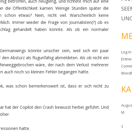
nig betroffen, auch neugierig, und richtete mich auf eine
SEE
 an die Öffentlichkeit kamen. Wenige Stunden später die
 schon etwas? Nein, nicht viel. Warscheinlich keine
UNC
klich. Immer wieder die Frage von Journalisten(?) ob es
schlag gehandelt haben könnte. Als ob ein normaler
ME
Germanwings könnte unsicher sein, weil sich ein paar
Log in
 den Absturz als flugunfähig abmeldeten. Als ob nicht ein
Entri
 hinweggebrochen wäre, der nach dem Verlust mehrerer
Comm
nen auch noch so kleinen Fehler begangen hätte.
WordP
, was schon bemerkenswert ist, dass er sich nicht zu
KA
Augus
 hat der Copilot den Crash bewusst herbei geführt. Und
M
höher.
3
essionen hatte.