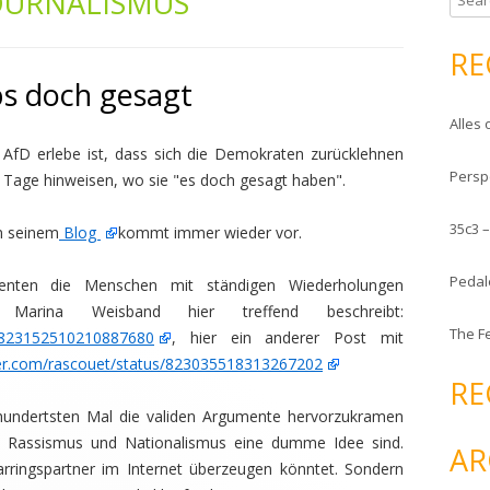
OURNALISMUS
e
a
RE
r
bs doch gesagt
c
Alles 
h
f
AfD erlebe ist, dass sich die Demokraten zurücklehnen
Persp
o
Tage hinweisen, wo sie "es doch gesagt haben".
r
35c3 
:
in seinem
Blog
kommt immer wieder vor.
Pedal
nten die Menschen mit ständigen Wiederholungen
Marina Weisband hier treffend beschreibt:
The F
us/823152510210887680
, hier ein anderer Post mit
tter.com/rascouet/status/823035518313267202
RE
undertsten Mal die validen Argumente hervorzukramen
, Rassismus und Nationalismus eine dumme Idee sind.
AR
rringspartner im Internet überzeugen könntet. Sondern