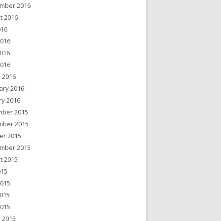
mber 2016
t 2016
016
2016
016
2016
 2016
ary 2016
ry 2016
ber 2015
ber 2015
er 2015
mber 2015
t 2015
015
2015
015
2015
 2015