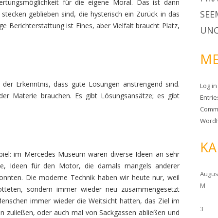
rtungsmöglichkeit für die eigene Moral. Das ist dann
SEE
tecken geblieben sind, die hysterisch ein Zurück in das
 Berichterstattung ist Eines, aber Vielfalt braucht Platz,
UNC
ME
r der Erkenntnis, dass gute Lösungen anstrengend sind.
Log in
 der Materie brauchen. Es gibt Lösungsansätze; es gibt
Entri
Comm
WordP
KA
spiel: im Mercedes-Museum waren diverse Ideen an sehr
cke, Ideen für den Motor, die damals mangels anderer
Augus
onnten. Die moderne Technik haben wir heute nur, weil
M
rrotteten, sondern immer wieder neu zusammengesetzt
Menschen immer wieder die Weitsicht hatten, das Ziel im
3
n zuließen, oder auch mal von Sackgassen abließen und