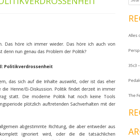
OLITIKVERDROSSENHEIT
e
a
RE
r
c
Alles 
h
f
ch. Das höre ich immer wieder. Das höre ich auch von
Persp
o
t denn nun genau das Problem der Politik?
r
35c3 
:
 Politikverdrossenheit
Pedal
m, das sich auf die Inhalte auswirkt, oder ist das eher
 die Henne/Ei-Diskussion. Politik findet derzeit in immer
The F
rag statt. Die moderne Politik hat noch keine Tools
ngsperiode plötzlich auftretenden Sachverhalten mit der
RE
 allgemein abgestimmte Richtung, die aber entweder aus
AR
omplett ignoriert wird, oder die die tatsächlichen