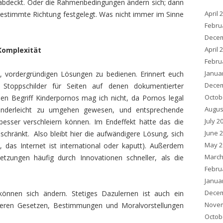
s abdeckt. Oder die Rahmenbedingungen ändern sich; dann
April 
ngestimmte Richtung festgelegt. Was nicht immer im Sinne
Febru
Decem
April 
Komplexität
Febru
Janua
n, vordergründigen Lösungen zu bedienen. Erinnert euch
Decem
toppschilder für Seiten auf denen dokumentierter
Octob
n Begriff Kinderpornos mag ich nicht, da Pornos legal
Augus
 kinderleicht zu umgehen gewesen, und entsprechende
July 2
besser verschleiern können. Im Endeffekt hätte das die
June 
chränkt. Also bleibt hier die aufwändigere Lösung, sich
May 2
 das Internet ist international oder kaputt). Außerdem
March
tzungen häufig durch Innovationen schneller, als die
Febru
Janua
Decem
können sich ändern. Stetiges Dazulernen ist auch ein
Novem
seren Gesetzen, Bestimmungen und Moralvorstellungen
Octob