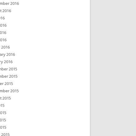
mber 2016
t 2016
016
2016
016
2016
 2016
ary 2016
ry 2016
ber 2015
ber 2015
er 2015
mber 2015
t 2015
015
2015
015
2015
 2015