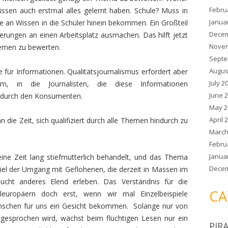
Febru
ssen auch erstmal alles gelernt haben. Schule? Muss in
Janua
 an Wissen in die Schüler hinein bekommen. Ein Großteil
Decem
erungen an einen Arbeitsplatz ausmachen. Das hilft jetzt
Novem
hemen zu bewerten.
Septe
Augus
e für Informationen. Qualitätsjournalismus erfordert aber
July 2
m, in die Journalisten, die diese Informationen
June 
 durch den Konsumenten.
May 2
April 
n die Zeit, sich qualifiziert durch alle Themen hindurch zu
March
Febru
Janua
ine Zeit lang stiefmütterlich behandelt, und das Thema
Decem
piel der Umgang mit Geflohenen, die derzeit in Massen im
lucht anderes Elend erleben. Das Verständnis für die
CA
eleuropäern doch erst, wenn wir mal Einzelbeispiele
nschen für uns ein Gesicht bekommen. Solange nur von
esprochen wird, wächst beim flüchtigen Lesen nur ein
PIR