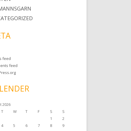
MANNSGARN
ATEGORIZED
TA
es feed
ents feed
ress.org
LENDER
t 2026
T
W
T
F
S
S
1
2
4
5
6
7
8
9