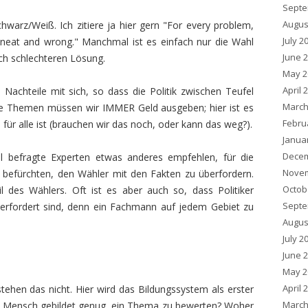
Septe
Augus
warz/Weiß. Ich zitiere ja hier gern "For every problem,
July 2
, neat and wrong." Manchmal ist es einfach nur die Wahl
June 
ch schlechteren Lösung.
May 2
April 
achteile mit sich, so dass die Politik zwischen Teufel
March
e Themen müssen wir IMMER Geld ausgeben; hier ist es
Febru
für alle ist (brauchen wir das noch, oder kann das weg?).
Janua
Decem
ohl befragte Experten etwas anderes empfehlen, für die
Novem
r befürchten, den Wähler mit den Fakten zu überfordern.
Octob
 des Wählers. Oft ist es aber auch so, dass Politiker
Septe
berfordert sind, denn ein Fachmann auf jedem Gebiet zu
Augus
July 2
June 
May 2
April 
ehen das nicht. Hier wird das Bildungssystem als erster
March
st Mensch gebildet genug, ein Thema zu bewerten? Woher