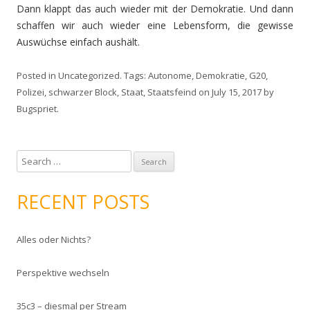
Dann klappt das auch wieder mit der Demokratie. Und dann
schaffen wir auch wieder eine Lebensform, die gewisse
Auswüchse einfach aushält.
Posted in
Uncategorized
. Tags:
Autonome
,
Demokratie
,
G20
,
Polizei
,
schwarzer Block
,
Staat
,
Staatsfeind
on
July 15, 2017
by
Bugspriet
.
S
e
a
RECENT POSTS
r
c
Alles oder Nichts?
h
f
Perspektive wechseln
o
r
35c3 – diesmal per Stream
: