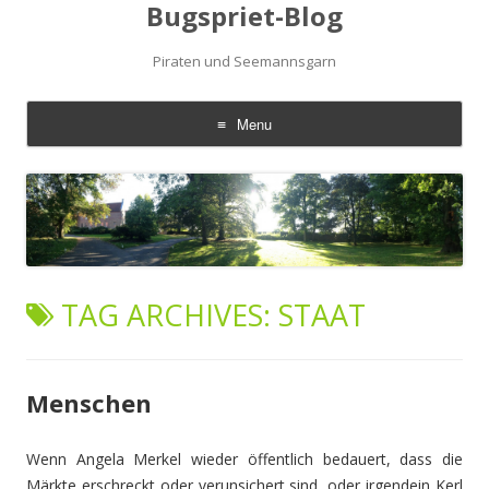
Bugspriet-Blog
Piraten und Seemannsgarn
Menu
Skip
to
content
TAG ARCHIVES:
STAAT
Menschen
Wenn Angela Merkel wieder öffentlich bedauert, dass die
Märkte erschreckt oder verunsichert sind, oder irgendein Kerl