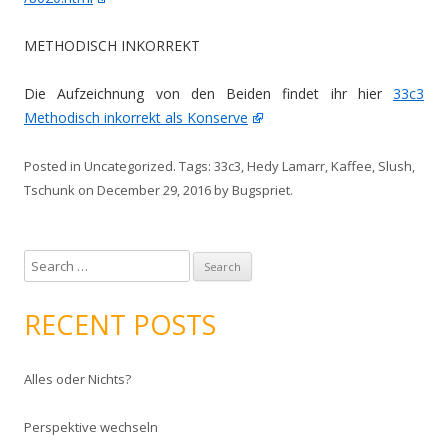
METHODISCH INKORREKT
Die Aufzeichnung von den Beiden findet ihr hier
33c3
Methodisch inkorrekt als Konserve
Posted in
Uncategorized
. Tags:
33c3
,
Hedy Lamarr
,
Kaffee
,
Slush
,
Tschunk
on
December 29, 2016
by
Bugspriet
.
S
e
a
RECENT POSTS
r
c
Alles oder Nichts?
h
f
Perspektive wechseln
o