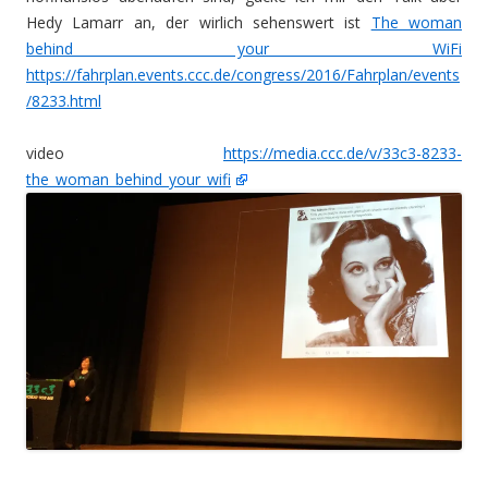
Hedy Lamarr an, der wirlich sehenswert ist
The woman
behind your WiFi
https://fahrplan.events.ccc.de/congress/2016/Fahrplan/events
/8233.html
video
https://media.ccc.de/v/33c3-8233-
the_woman_behind_your_wifi