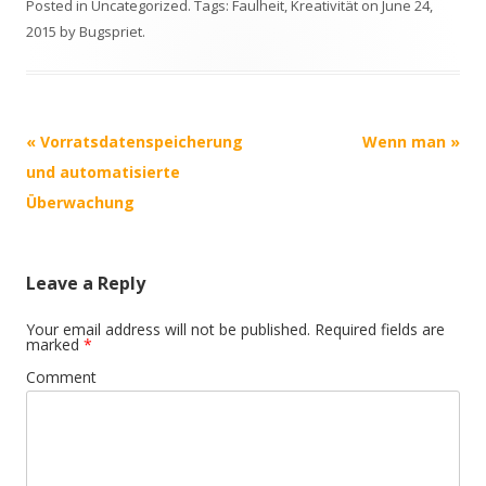
Posted in
Uncategorized
. Tags:
Faulheit
,
Kreativität
on
June 24,
2015
by
Bugspriet
.
Post
«
Vorratsdatenspeicherung
Wenn man
»
navigation
und automatisierte
Überwachung
Leave a Reply
Your email address will not be published.
Required fields are
marked
*
Comment