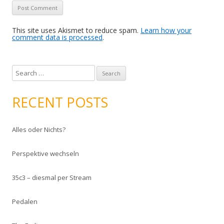
This site uses Akismet to reduce spam.
Learn how your
comment data is processed
.
S
e
a
RECENT POSTS
r
c
Alles oder Nichts?
h
f
Perspektive wechseln
o
r
35c3 – diesmal per Stream
:
Pedalen