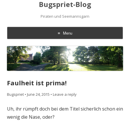
Bugspriet-Blog
Piraten und Seemannsgarn
Menu
Skip
to
content
Faulheit ist prima!
Bugspriet
•
June 24, 2015
•
Leave a reply
Uh, ihr rümpft doch bei dem Titel sicherlich schon ein
wenig die Nase, oder?