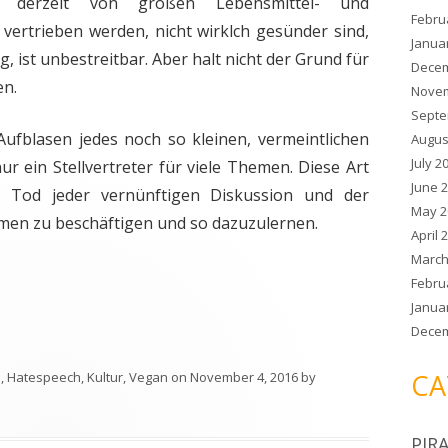
die derzeit von großen Lebensmittel- und
Febru
vertrieben werden, nicht wirklch gesünder sind,
Janua
g, ist unbestreitbar. Aber halt nicht der Grund für
Decem
en.
Novem
Septe
Aufblasen jedes noch so kleinen, vermeintlichen
Augus
July 2
ur ein Stellvertreter für viele Themen. Diese Art
June 
r Tod jeder vernünftigen Diskussion und der
May 2
hemen zu beschäftigen und so dazuzulernen.
April 
March
Febru
Janua
Decem
CA
n
,
Hatespeech
,
Kultur
,
Vegan
on
November 4, 2016
by
PIR