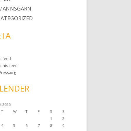
MANNSGARN
ATEGORIZED
TA
es feed
ents feed
ress.org
LENDER
t 2026
T
W
T
F
S
S
1
2
4
5
6
7
8
9