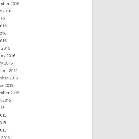
mber 2016
t 2016
016
2016
016
2016
 2016
ary 2016
ry 2016
ber 2015
ber 2015
er 2015
mber 2015
t 2015
015
2015
015
2015
 2015