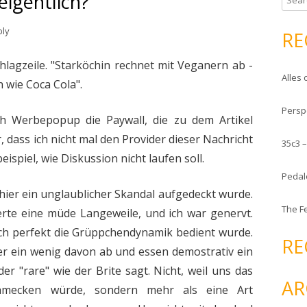
eigentlich?
e
a
ply
RE
r
c
hlagzeile. "Starköchin rechnet mit Veganern ab -
Alles 
h
 wie Coca Cola".
f
Persp
o
h Werbepopup die Paywall, die zu dem Artikel
r
r, dass ich nicht mal den Provider dieser Nachricht
35c3 
:
ispiel, wie Diskussion nicht laufen soll.
Pedal
 hier ein unglaublicher Skandal aufgedeckt wurde.
The F
rte eine müde Langeweile, und ich war genervt.
lich perfekt die Grüppchendynamik bedient wurde.
RE
er ein wenig davon ab und essen demostrativ ein
der "rare" wie der Brite sagt. Nicht, weil uns das
AR
chmecken würde, sondern mehr als eine Art