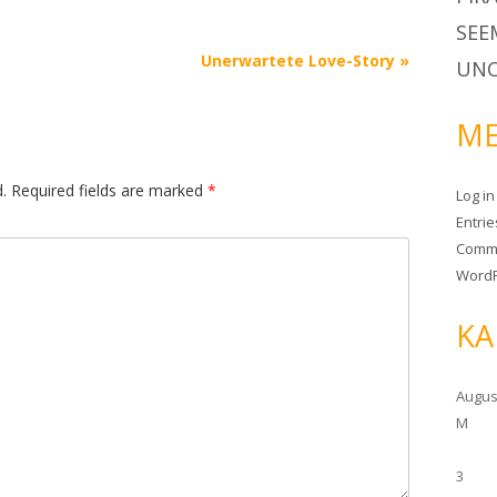
SEE
Unerwartete Love-Story
»
UNC
ME
.
Required fields are marked
*
Log in
Entri
Comm
WordP
KA
Augus
M
3