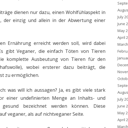
Septe
Augus
träge dienen nur dazu, einen Wohlfühlaspekt in
July 2
 der einzig und allein in der Abwertung einer
June 
May 2
April 
en Ernährung erreicht werden soll, wird dabei
March
Es gibt Veganer, die einfach Töten von Tieren
Febru
Janua
 die komplette Ausbeutung von Tieren für den
Decem
afswolle), wobei ersterer dazu beiträgt, die
Novem
st zu ermöglichen.
Octob
Septe
ch: was will ich aussagen? Ja, es gibt viele stark
Augus
vor einer undefinierten Menge an Inhalts- und
July 2
s gesund bezeichnet werden können. Diese
June 
May 2
auf veganer, als auf nichtveganer Seite.
April 
March