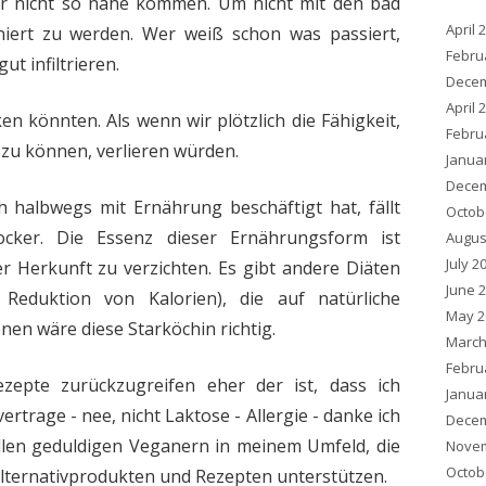
r nicht so nahe kommen. Um nicht mit den bad
April 
niert zu werden. Wer weiß schon was passiert,
Febru
t infiltrieren.
Decem
April 
en könnten. Als wenn wir plötzlich die Fähigkeit,
Febru
zu können, verlieren würden.
Janua
Decem
h halbwegs mit Ernährung beschäftigt hat, fällt
Octob
cker. Die Essenz dieser Ernährungsform ist
Augus
July 2
her Herkunft zu verzichten. Es gibt andere Diäten
June 
 Reduktion von Kalorien), die auf natürliche
May 2
nen wäre diese Starköchin richtig.
March
Febru
epte zurückzugreifen eher der ist, dass ich
Janua
rtrage - nee, nicht Laktose - Allergie - danke ich
Decem
allen geduldigen Veganern in meinem Umfeld, die
Novem
Octob
Alternativprodukten und Rezepten unterstützen.