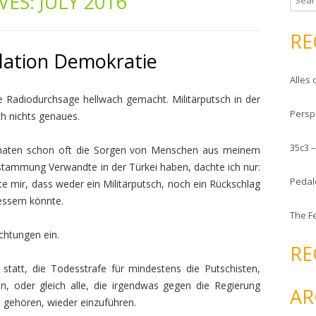
VES:
JULY 2016
e
a
RE
r
lation Demokratie
c
Alles 
h
f
 Radiodurchsage hellwach gemacht. Militärputsch in der
Persp
o
ch nichts genaues.
r
35c3 
:
naten schon oft die Sorgen von Menschen aus meinem
stammung Verwandte in der Türkei haben, dachte ich nur:
Pedal
 mir, dass weder ein Militärputsch, noch ein Rückschlag
essern könnte.
The F
chtungen ein.
RE
 statt, die Todesstrafe für mindestens die Putschisten,
n, oder gleich alle, die irgendwas gegen die Regierung
AR
 gehören, wieder einzuführen.