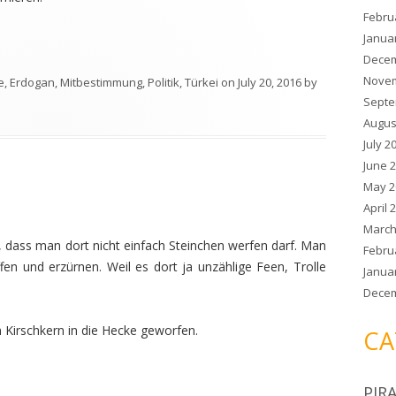
Febru
Janua
Decem
Novem
e
,
Erdogan
,
Mitbestimmung
,
Politik
,
Türkei
on
July 20, 2016
by
Septe
Augus
July 2
June 
May 2
April 
March
t, dass man dort nicht einfach Steinchen werfen darf. Man
Febru
fen und erzürnen. Weil es dort ja unzählige Feen, Trolle
Janua
Decem
 Kirschkern in die Hecke geworfen.
CA
PIR