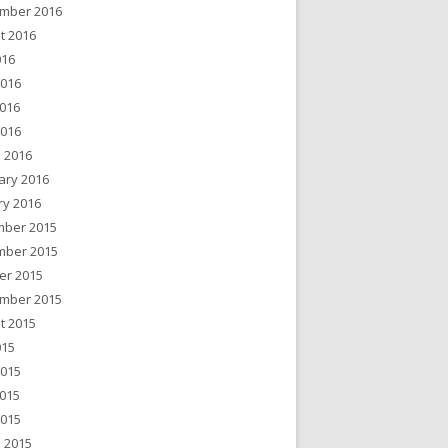
mber 2016
t 2016
016
2016
016
2016
 2016
ary 2016
ry 2016
ber 2015
ber 2015
er 2015
mber 2015
t 2015
015
2015
015
2015
 2015