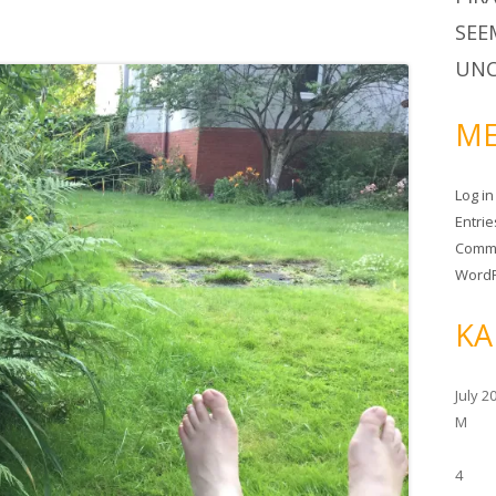
SEE
UNC
ME
Log in
Entri
Comm
WordP
KA
July 2
M
4