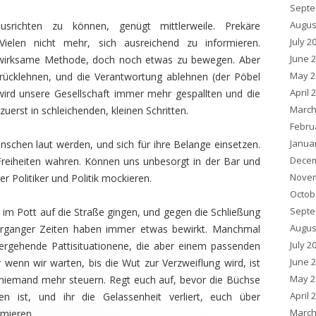
Septe
Augus
srichten zu können, genügt mittlerweile. Prekäre
July 2
 Vielen nicht mehr, sich ausreichend zu informieren.
June 
 wirksame Methode, doch noch etwas zu bewegen. Aber
May 2
urücklehnen, und die Verantwortung ablehnen (der Pöbel
April 
wird unsere Gesellschaft immer mehr gespallten und die
March
uerst in schleichenden, kleinen Schritten.
Febru
Janua
schen laut werden, und sich für ihre Belange einsetzen.
Decem
Freiheiten wahren. Können uns unbesorgt in der Bar und
Novem
ber Politiker und Politik mockieren.
Octob
Septe
 im Pott auf die Straße gingen, und gegen die Schließung
Augus
verganger Zeiten haben immer etwas bewirkt. Manchmal
July 2
ergehende Pattisituationene, die aber einem passenden
June 
 wenn wir warten, bis die Wut zur Verzweiflung wird, ist
May 2
 niemand mehr steuern. Regt euch auf, bevor die Büchse
April 
n ist, und ihr die Gelassenheit verliert, euch über
March
rmieren.