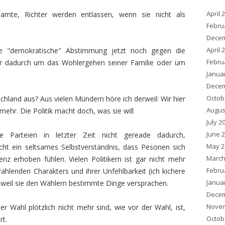
April 
amte, Richter werden entlassen, wenn sie nicht als
Febru
Decem
April 
ne "demokratische" Abstimmung jetzt noch gegen die
Febru
r dadurch um das Wohlergehen seiner Familie oder um
Janua
Decem
Octob
chland aus? Aus vielen Mündern höre ich derweil: Wir hier
Augus
mehr. Die Politik macht doch, was sie will
July 2
June 
 Parteien in letzter Zeit nicht gereade dadurch,
May 2
cht ein seltsames Selbstverständnis, dass Pesonen sich
March
z erhoben fühlen. Vielen Politikern ist gar nicht mehr
Febru
rahlenden Charakters und ihrer Unfehlbarkeit (ich kichere
Janua
 weil sie den Wählern bestimmte Dinge versprachen.
Decem
Novem
 Wahl plötzlich nicht mehr sind, wie vor der Wahl, ist,
Octob
rt.