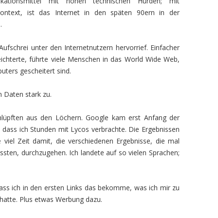
tionsmittel mit hohen technischen Hürden; mit
ontext, ist das Internet in den späten 90ern in der
.
ufschrei unter den Internetnutzern hervorrief. Einfacher
eichterte, führte viele Menschen in das World Wide Web,
uters gescheitert sind.
 Daten stark zu.
lüpften aus den Löchern. Google kam erst Anfang der
, dass ich Stunden mit Lycos verbrachte. Die Ergebnissen
te viel Zeit damit, die verschiedenen Ergebnisse, die mal
sten, durchzugehen. Ich landete auf so vielen Sprachen;
ass ich in den ersten Links das bekomme, was ich mir zu
 hatte. Plus etwas Werbung dazu.