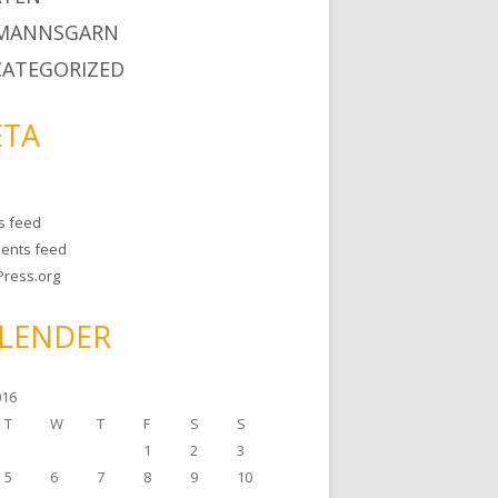
MANNSGARN
ATEGORIZED
TA
es feed
ents feed
ress.org
LENDER
016
T
W
T
F
S
S
1
2
3
5
6
7
8
9
10