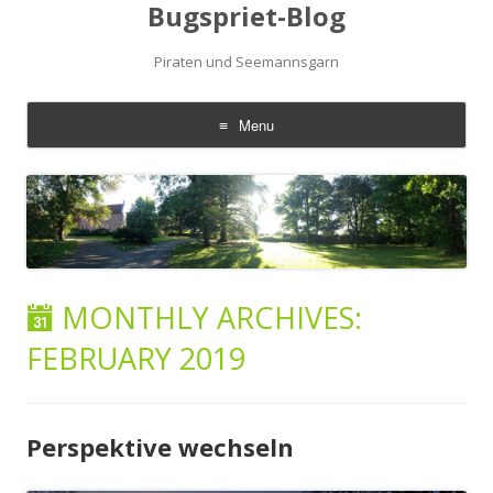
Bugspriet-Blog
Piraten und Seemannsgarn
Menu
Skip
to
content
MONTHLY ARCHIVES:
FEBRUARY 2019
Perspektive wechseln