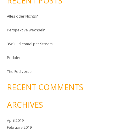
RECENT POSTS
r
c
Alles oder Nichts?
h
f
Perspektive wechseln
o
r
35c3 – diesmal per Stream
:
Pedalen
The Fediverse
RECENT COMMENTS
ARCHIVES
April 2019
February 2019