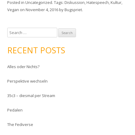
Posted in
Uncategorized
. Tags:
Diskussion
,
Hatespeech
,
Kultur
,
Vegan
on
November 4, 2016
by
Bugspriet
.
S
e
a
RECENT POSTS
r
c
Alles oder Nichts?
h
f
Perspektive wechseln
o
r
35c3 – diesmal per Stream
:
Pedalen
The Fediverse