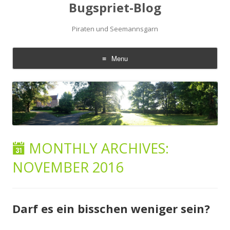
Bugspriet-Blog
Piraten und Seemannsgarn
Menu
Skip
to
content
MONTHLY ARCHIVES:
NOVEMBER 2016
Darf es ein bisschen weniger sein?